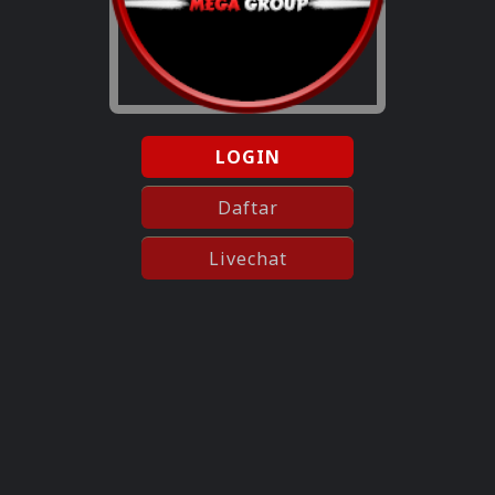
LOGIN
Daftar
Livechat